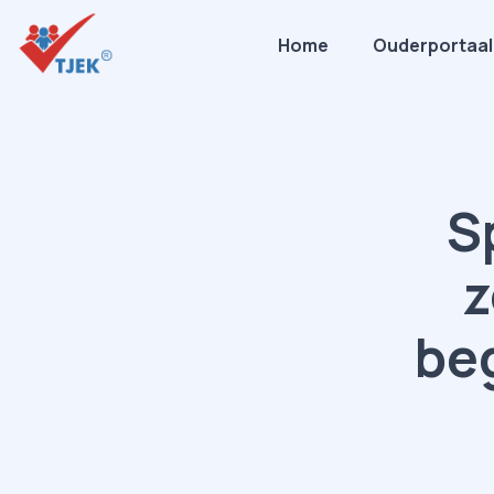
Home
Ouderportaal
S
z
be