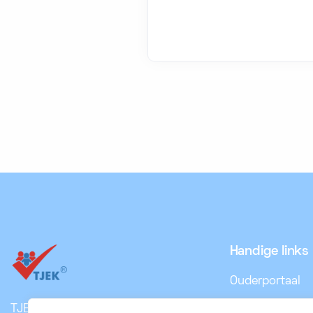
Handige links
Ouderportaal
Referenties
TJEK is een modern