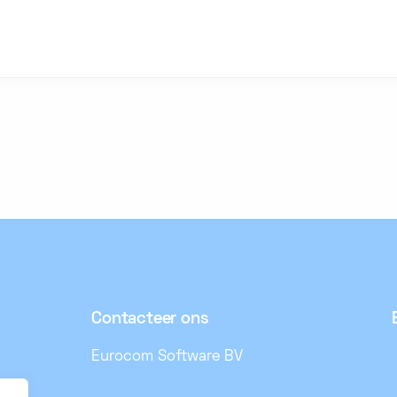
Contacteer ons
Eurocom Software BV