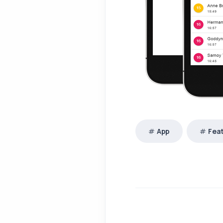
App
Fea