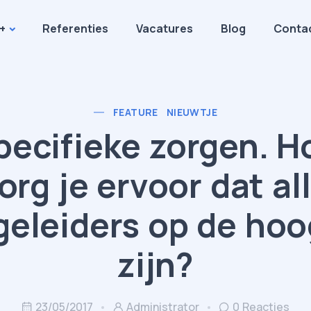
+
Referenties
Vacatures
Blog
Conta
FEATURE
NIEUWTJE
pecifieke zorgen. H
org je ervoor dat al
geleiders op de hoo
zijn?
23/05/2017
Administrator
0 Reacties