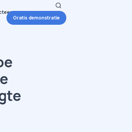
cteer ons
Gratis demonstratie
oe
le
gte