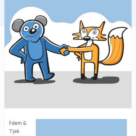
Fdem &
Tjek