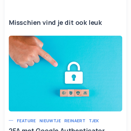
Misschien vind je dit ook leuk
FEATURE
NIEUWTJE
REINAERT
TJEK
2FA met Google Authenticator